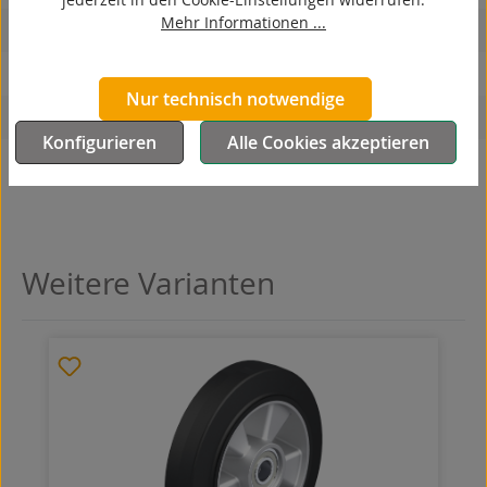
Mehr Informationen ...
korrosionsbeständig
hitzebeständig
Nur technisch notwendige
autoklaventauglich
Konfigurieren
Alle Cookies akzeptieren
Produkttyp
Rad
Weitere Varianten
Produktgalerie überspringen