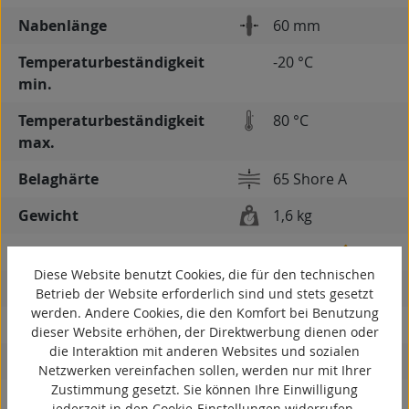
Nabenlänge
60 mm
Temperaturbeständigkeit
-20 °C
min.
Temperaturbeständigkeit
80 °C
max.
Belaghärte
65 Shore A
Gewicht
1,6 kg
spurlos
Diese Website benutzt Cookies, die für den technischen
kontaktverfärbungsfrei
Betrieb der Website erforderlich sind und stets gesetzt
werden. Andere Cookies, die den Komfort bei Benutzung
antistatisch
dieser Website erhöhen, der Direktwerbung dienen oder
die Interaktion mit anderen Websites und sozialen
ESD
Netzwerken vereinfachen sollen, werden nur mit Ihrer
Zustimmung gesetzt. Sie können Ihre Einwilligung
elektrisch leitfähig
jederzeit in den Cookie-Einstellungen widerrufen.