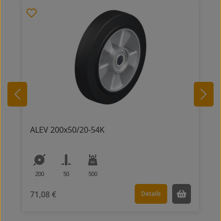
ALEV 200x50/20-54K
200
50
500
71,08 €
Details