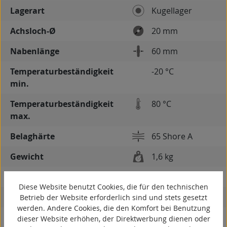
Lagerart
Kugellager
Achsloch-Ø
20 mm
Nabenlänge
60 mm
Temperaturbeständigkeit
-20 °C
min.
Temperaturbeständigkeit
80 °C
max.
Belaghärte
65 Shore A
Gewicht
1,6 kg
spurlos
Diese Website benutzt Cookies, die für den technischen
kontaktverfärbungsfrei
Betrieb der Website erforderlich sind und stets gesetzt
werden. Andere Cookies, die den Komfort bei Benutzung
antistatisch
dieser Website erhöhen, der Direktwerbung dienen oder