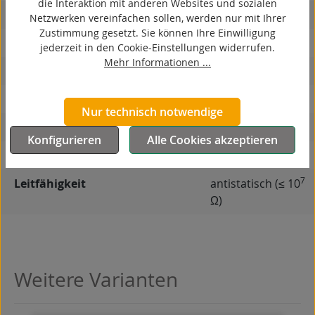
die Interaktion mit anderen Websites und sozialen
ESD
Netzwerken vereinfachen sollen, werden nur mit Ihrer
Zustimmung gesetzt. Sie können Ihre Einwilligung
elektrisch leitfähig
jederzeit in den Cookie-Einstellungen widerrufen.
Mehr Informationen ...
korrosionsbeständig
hitzebeständig
Nur technisch notwendige
autoklaventauglich
Konfigurieren
Alle Cookies akzeptieren
Produkttyp
Rad
7
Leitfähigkeit
antistatisch (≤ 10
Ω)
Weitere Varianten
Produktgalerie überspringen