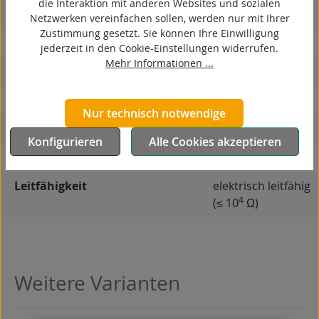
die Interaktion mit anderen Websites und sozialen
ESD
Netzwerken vereinfachen sollen, werden nur mit Ihrer
Zustimmung gesetzt. Sie können Ihre Einwilligung
elektrisch leitfähig
jederzeit in den Cookie-Einstellungen widerrufen.
Mehr Informationen ...
korrosionsbeständig
hitzebeständig
Nur technisch notwendige
autoklaventauglich
Konfigurieren
Alle Cookies akzeptieren
Produkttyp
Rad
Leitfähigkeit
elektrisch leitfähig
4
(≤ 10
Ω)
Weitere Varianten
Produktgalerie überspringen