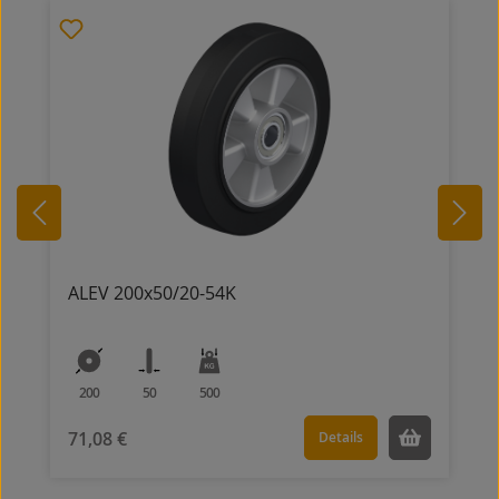
ALEV 200x50/20-54K
200
50
500
71,08 €
Details