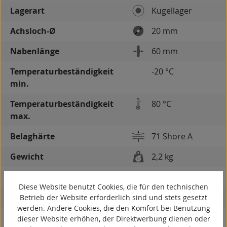
Lagerart
Kugellager
Achsloch-Ø
20 mm
Nabenlänge
60 mm
Temperaturbeständigkeit
-20 °C
min.
Temperaturbeständigkeit
80 °C
max.
Belaghärte
71 Shore A
Gewicht
2,2 kg
spurlos
Diese Website benutzt Cookies, die für den technischen
kontaktverfärbungsfrei
Betrieb der Website erforderlich sind und stets gesetzt
werden. Andere Cookies, die den Komfort bei Benutzung
antistatisch
dieser Website erhöhen, der Direktwerbung dienen oder