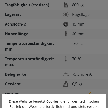
Tragfähigkeit (statisch)
800 kg
Lagerart
Kugellager
Achsloch-Ø
15 mm
Nabenlänge
40 mm
Temperaturbeständigkeit
-20 °C
min.
Temperaturbeständigkeit
70 °C
max.
Belaghärte
75 Shore A
Gewicht
0,5 kg
spurlos
Diese Website benutzt Cookies, die für den technischen
kontaktverfärbungsfrei
Betrieb der Website erforderlich sind und stets gesetzt