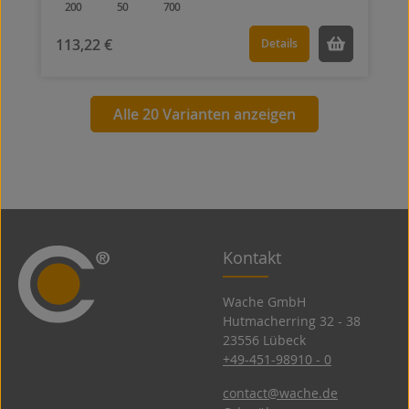
200
50
700
113,22 €
Details
Alle 20 Varianten anzeigen
Kontakt
Wache GmbH
Hutmacherring 32 ­- 38
23556 Lübeck
+49-451-98910 - 0
contact@wache.de