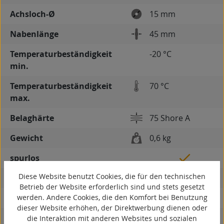
Achsloch-Ø
15 mm
Nabenlänge
45 mm
Temperaturbeständigkeit
-20 °C
min.
Temperaturbeständigkeit
70 °C
max.
Belaghärte
75 Shore A
Gewicht
0,6 kg
spurlos
Diese Website benutzt Cookies, die für den technischen
kontaktverfärbungsfrei
Betrieb der Website erforderlich sind und stets gesetzt
werden. Andere Cookies, die den Komfort bei Benutzung
antistatisch
dieser Website erhöhen, der Direktwerbung dienen oder
ESD
die Interaktion mit anderen Websites und sozialen