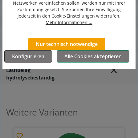
Netzwerken vereinfachen sollen, werden nur mit Ihrer
elektrisch leitfähig
Zustimmung gesetzt. Sie können Ihre Einwilligung
jederzeit in den Cookie-Einstellungen widerrufen.
korrosionsbeständig
Mehr Informationen ...
hitzebeständig
Nur technisch notwendige
autoklaventauglich
Konfigurieren
Alle Cookies akzeptieren
Produkttyp
Rad
Laufbelag
hydrolysebeständig
Weitere Varianten
Produktgalerie überspringen