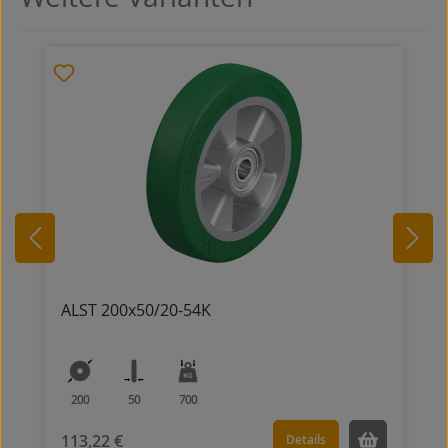
ALST 200x50/20-54K
200
50
700
113,22 €
Details