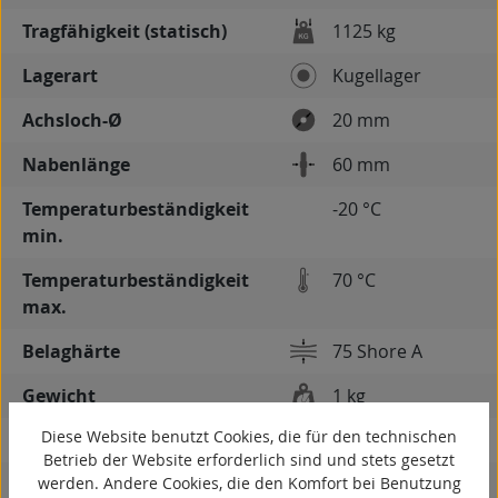
Tragfähigkeit (statisch)
1125 kg
Lagerart
Kugellager
Achsloch-Ø
20 mm
Nabenlänge
60 mm
Temperaturbeständigkeit
-20 °C
min.
Temperaturbeständigkeit
70 °C
max.
Belaghärte
75 Shore A
Gewicht
1 kg
Diese Website benutzt Cookies, die für den technischen
spurlos
Betrieb der Website erforderlich sind und stets gesetzt
werden. Andere Cookies, die den Komfort bei Benutzung
kontaktverfärbungsfrei