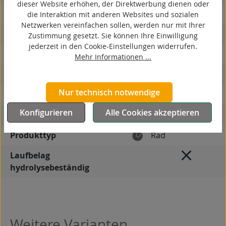
dieser Website erhöhen, der Direktwerbung dienen oder
antistatisch
die Interaktion mit anderen Websites und sozialen
Netzwerken vereinfachen sollen, werden nur mit Ihrer
ESD
Zustimmung gesetzt. Sie können Ihre Einwilligung
jederzeit in den Cookie-Einstellungen widerrufen.
elektrisch leitfähig
Mehr Informationen ...
korrosionsbeständig
Nur technisch notwendige
hitzebeständig
Konfigurieren
Alle Cookies akzeptieren
autoklaventauglich
Produkttyp
Rad
Laufbelag
hydrolysebeständig
Weitere Varianten
Produktgalerie überspringen