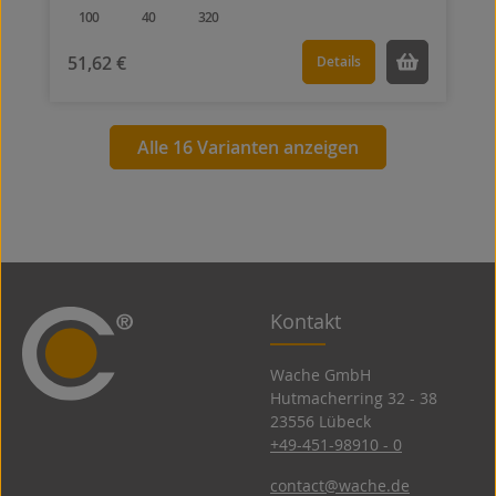
100
40
320
51,62 €
Details
Alle 16 Varianten anzeigen
Kontakt
Wache GmbH
Hutmacherring 32 ­- 38
23556 Lübeck
+49-451-98910 - 0
contact@wache.de