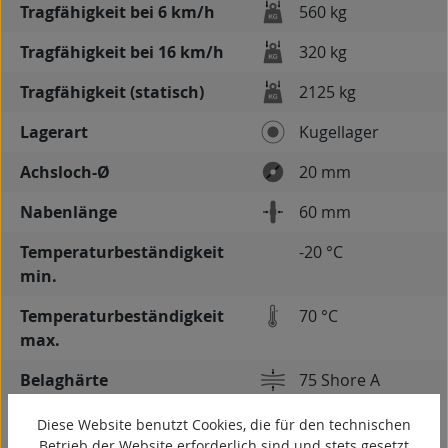
Tragfähigkeit bei 6 km/h
560 kg
Tragfähigkeit bei 16 km/h
320 kg
Tragfähigkeit (statisch)
2125 kg
Lagerart
Kugellager
Achsloch-Ø
20 mm
Nabenlänge
60 mm
Temperaturbeständigkeit
-20 °C
min.
Temperaturbeständigkeit
70 °C
max.
Belaghärte
75 Shore A
Gewicht
2,2 kg
Diese Website benutzt Cookies, die für den technischen
Betrieb der Website erforderlich sind und stets gesetzt