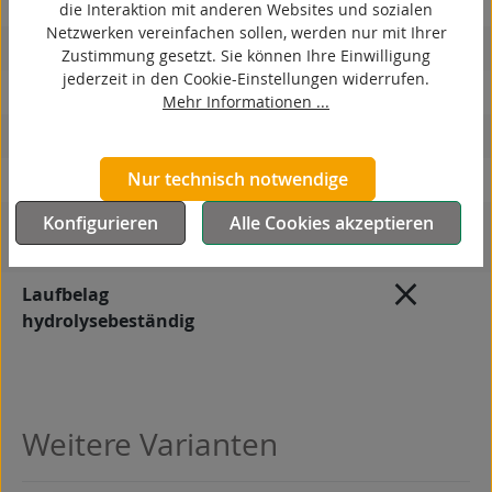
elektrisch leitfähig
die Interaktion mit anderen Websites und sozialen
Netzwerken vereinfachen sollen, werden nur mit Ihrer
korrosionsbeständig
Zustimmung gesetzt. Sie können Ihre Einwilligung
jederzeit in den Cookie-Einstellungen widerrufen.
hitzebeständig
Mehr Informationen ...
autoklaventauglich
Nur technisch notwendige
Produkttyp
Rad
7
Konfigurieren
Alle Cookies akzeptieren
Leitfähigkeit
antistatisch (≤ 10
Ω)
Laufbelag
hydrolysebeständig
Weitere Varianten
Produktgalerie überspringen