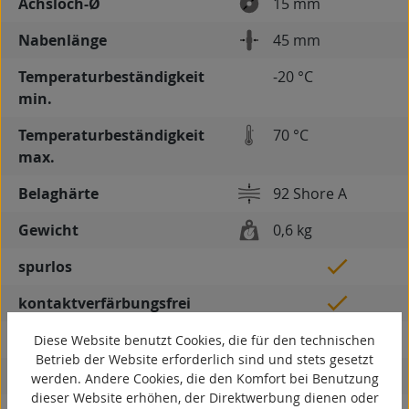
Achsloch-Ø
15 mm
Nabenlänge
45 mm
Temperaturbeständigkeit
-20 °C
min.
Temperaturbeständigkeit
70 °C
max.
Belaghärte
92 Shore A
Gewicht
0,6 kg
spurlos
kontaktverfärbungsfrei
antistatisch
Diese Website benutzt Cookies, die für den technischen
Betrieb der Website erforderlich sind und stets gesetzt
ESD
werden. Andere Cookies, die den Komfort bei Benutzung
dieser Website erhöhen, der Direktwerbung dienen oder