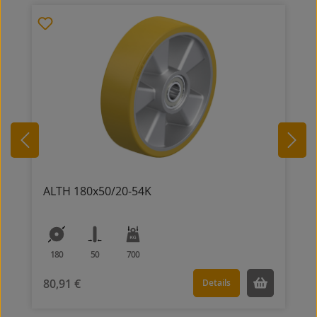
ALTH 180x50/20-54K
180
50
700
80,91 €
Details