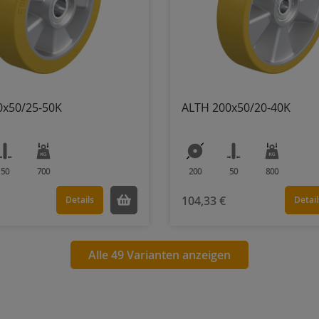
0x50/25-50K
ALTH 200x50/20-40K
50
700
200
50
800
104,33 €
Details
Detail
Alle 49 Varianten anzeigen