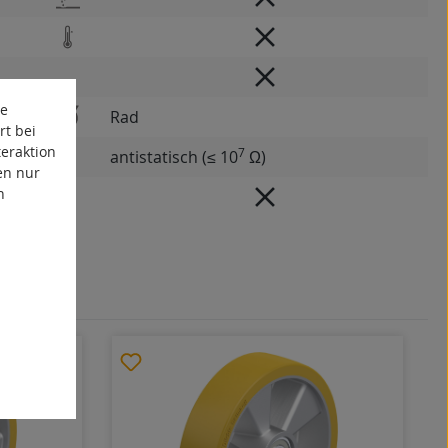
te
Rad
rt bei
eraktion
7
antistatisch (≤ 10
Ω)
en nur
n
dig