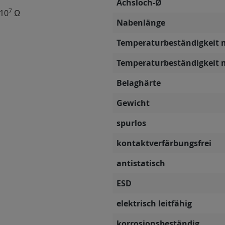
Achsloch-Ø
7
 10
Ω
Nabenlänge
Temperaturbeständigkeit 
Temperaturbeständigkeit 
Belaghärte
Gewicht
spurlos
kontaktverfärbungsfrei
antistatisch
ESD
elektrisch leitfähig
korrosionsbeständig