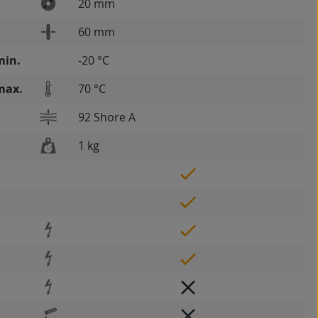
20 mm
60 mm
min.
-20 °C
max.
70 °C
92 Shore A
1 kg