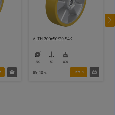
ALTH 200x50/20-54K
200
50
800
89,40 €
s
Details