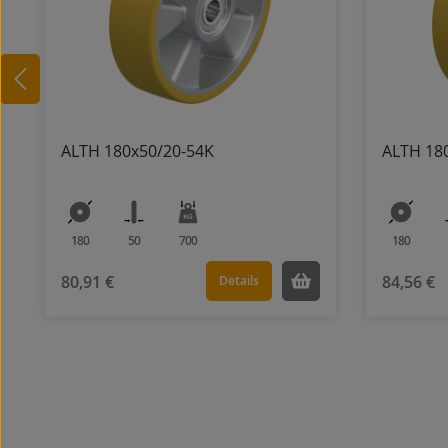
ALTH 180x50/20-54K
ALTH 18
180
50
700
180
80,91 €
84,56 €
Details