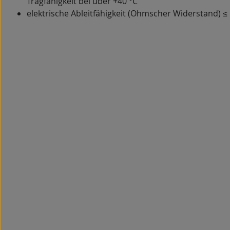
Tragfähigkeit bei über +40 °C
elektrische Ableitfähigkeit (Ohmscher Widerstand) ≤