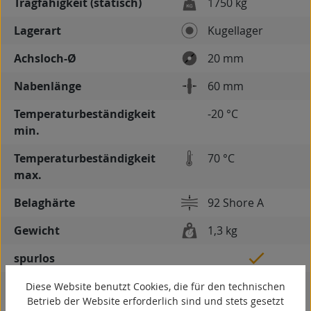
Tragfähigkeit (statisch)
1750 kg
Lagerart
Kugellager
Achsloch-Ø
20 mm
Nabenlänge
60 mm
Temperaturbeständigkeit
-20 °C
min.
Temperaturbeständigkeit
70 °C
max.
Belaghärte
92 Shore A
Gewicht
1,3 kg
spurlos
kontaktverfärbungsfrei
Diese Website benutzt Cookies, die für den technischen
Betrieb der Website erforderlich sind und stets gesetzt