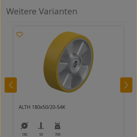
Weitere Varianten
Produktgalerie überspringen
ALTH 180x50/20-54K
180
50
700