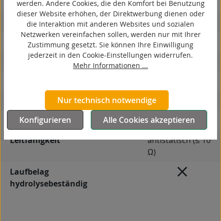
antistatisch
werden. Andere Cookies, die den Komfort bei Benutzung
dieser Website erhöhen, der Direktwerbung dienen oder
ESD
die Interaktion mit anderen Websites und sozialen
Netzwerken vereinfachen sollen, werden nur mit Ihrer
elektrisch leitfähig
Zustimmung gesetzt. Sie können Ihre Einwilligung
jederzeit in den Cookie-Einstellungen widerrufen.
korrosionsbeständig
Mehr Informationen ...
hitzebeständig
Nur technisch notwendige
autoklaventauglich
Konfigurieren
Alle Cookies akzeptieren
Produkttyp
Rad
7
Leitfähigkeit
antistatisch (≤ 10
Ω)
Laufbelag
hydrolysebeständig