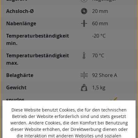
Achsloch-Ø
20 mm
Nabenlänge
60 mm
Temperaturbeständigkeit
-20 °C
min.
Temperaturbeständigkeit
70 °C
max.
Belaghärte
92 Shore A
Gewicht
1,5 kg
spurlos
Diese Website benutzt Cookies, die für den technischen
kontaktverfärbungsfrei
Betrieb der Website erforderlich sind und stets gesetzt
werden. Andere Cookies, die den Komfort bei Benutzung
antistatisch
dieser Website erhöhen, der Direktwerbung dienen oder
die Interaktion mit anderen Websites und sozialen
ESD