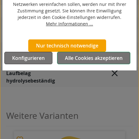
Netzwerken vereinfachen sollen, werden nur mit Ihrer
Zustimmung gesetzt. Sie können Ihre Einwilligung
elektrisch leitfähig
jederzeit in den Cookie-Einstellungen widerrufen.
korrosionsbeständig
Mehr Informationen ...
hitzebeständig
Nur technisch notwendige
autoklaventauglich
Konfigurieren
Alle Cookies akzeptieren
Produkttyp
Rad
Laufbelag
hydrolysebeständig
Weitere Varianten
Produktgalerie überspringen