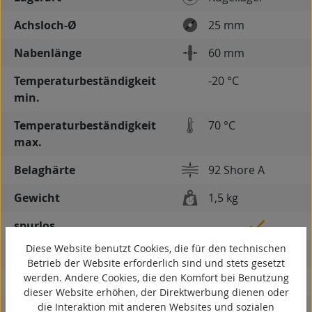
Achsloch-Ø
25 mm
Nabenlänge
60 mm
Temperaturbeständigkeit
-20 °C
min.
Temperaturbeständigkeit
70 °C
max.
Belaghärte
92 Shore A
Gewicht
1,5 kg
spurlos
Diese Website benutzt Cookies, die für den technischen
kontaktverfärbungsfrei
Betrieb der Website erforderlich sind und stets gesetzt
werden. Andere Cookies, die den Komfort bei Benutzung
antistatisch
dieser Website erhöhen, der Direktwerbung dienen oder
die Interaktion mit anderen Websites und sozialen
ESD