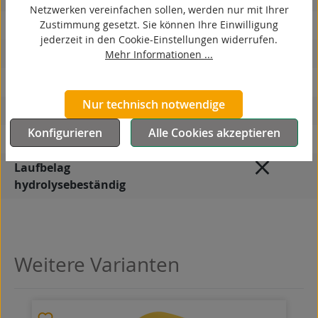
Netzwerken vereinfachen sollen, werden nur mit Ihrer
Zustimmung gesetzt. Sie können Ihre Einwilligung
elektrisch leitfähig
jederzeit in den Cookie-Einstellungen widerrufen.
korrosionsbeständig
Mehr Informationen ...
hitzebeständig
Nur technisch notwendige
autoklaventauglich
Konfigurieren
Alle Cookies akzeptieren
Produkttyp
Rad
Laufbelag
hydrolysebeständig
Weitere Varianten
Produktgalerie überspringen