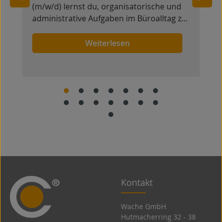
(m/w/d) lernst du, organisatorische und
administrative Aufgaben im Büroalltag zu
übernehmen. Du unterstützt
verschiedene Bereiche des
Weiterlesen
Unternehmens und erhältst Einblicke in
die Abläufe einer modernen Verwaltung.
r
Kontakt
Wache GmbH
Hutmacherring 32 ­- 38