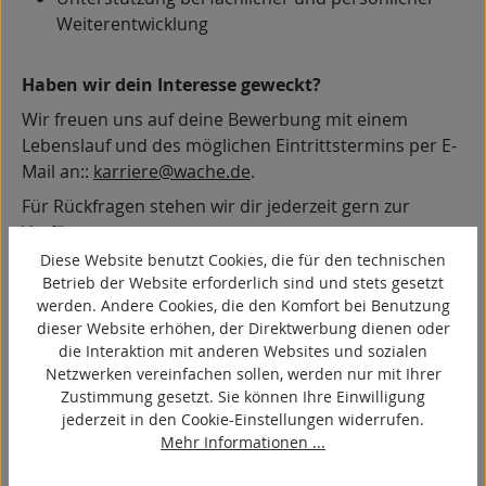
Weiterentwicklung
Haben wir dein Interesse geweckt?
Wir freuen uns auf deine Bewerbung mit einem
Lebenslauf und des möglichen Eintrittstermins per E-
Mail an::
karriere@wache.de
.
Für Rückfragen stehen wir dir jederzeit gern zur
Verfügung.
Diese Website benutzt Cookies, die für den technischen
Als familiengeführtes Unternehmen legen wir Wert
Betrieb der Website erforderlich sind und stets gesetzt
auf ein respektvolles Miteinander. Wir freuen uns
werden. Andere Cookies, die den Komfort bei Benutzung
über Bewerbungen aller Menschen.
dieser Website erhöhen, der Direktwerbung dienen oder
die Interaktion mit anderen Websites und sozialen
Entscheidend sind für uns Persönlichkeit,
Netzwerken vereinfachen sollen, werden nur mit Ihrer
Qualifikation und Motivation.
Zustimmung gesetzt. Sie können Ihre Einwilligung
Wir freuen uns darauf, dich kennenzulernen!
jederzeit in den Cookie-Einstellungen widerrufen.
Mehr Informationen ...
Ausschreibung als PDF