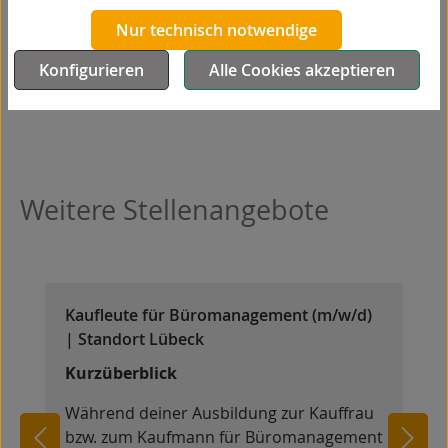
Nur technisch notwendige
3. August 2026
Konfigurieren
Alle Cookies akzeptieren
Zurück zur Übersicht
Weitere Stellenangebote
Kaufleute für Büromanagement (m/w/d)
| Standort Lübeck
Kurzüberblick
Während deiner Ausbildung zur Kauffrau
bzw. zum Kaufmann für Büromanagement