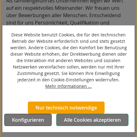
Als familiengeführtes Unternehmen legen wir Wert
auf ein respektvolles Miteinander. Wir freuen uns
über Bewerbungen aller Menschen. Entscheidend
sind für uns Persönlichkeit, Qualifikation und
Motivation.
Diese Website benutzt Cookies, die für den technischen
Wir freuen uns darauf, Sie kennenzulernen!
Betrieb der Website erforderlich sind und stets gesetzt
werden. Andere Cookies, die den Komfort bei Benutzung
dieser Website erhöhen, der Direktwerbung dienen oder
Ausschreibung als PDF
die Interaktion mit anderen Websites und sozialen
Netzwerken vereinfachen sollen, werden nur mit Ihrer
Zustimmung gesetzt. Sie können Ihre Einwilligung
29. April 2026
jederzeit in den Cookie-Einstellungen widerrufen.
Zurück zur Übersicht
Mehr Informationen ...
Nur technisch notwendige
Konfigurieren
Alle Cookies akzeptieren
Weitere Stellenangebote