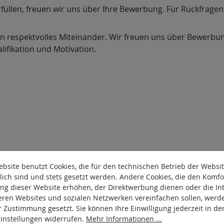
rfüllen, freuen wir uns über Ihre Bewerbung. Für Rückfragen
in respektvolles Miteinander. Wir freuen uns über Bewerbun
lifikation und Motivation.
bsite benutzt Cookies, die für den technischen Betrieb der Websi
lich sind und stets gesetzt werden. Andere Cookies, die den Komfo
ng dieser Website erhöhen, der Direktwerbung dienen oder die Int
eren Websites und sozialen Netzwerken vereinfachen sollen, werd
r Zustimmung gesetzt. Sie können Ihre Einwilligung jederzeit in de
Industriekaufleute (m/w/d) Vollzeit | Standort
Einstellungen widerrufen.
Mehr Informationen ...