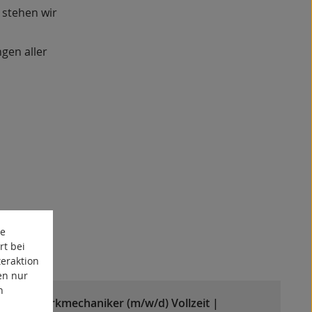
 stehen wir
gen aller
te
rt bei
eraktion
en nur
n
Feinwerkmechaniker (m/w/d) Vollzeit |