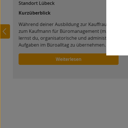
Standort Lübeck
Kurzüberblick
Während deiner Ausbildung zur Kauffrau bzw.
zum Kaufmann für Büromanagement (m/w/d)
lernst du, organisatorische und administrative
Aufgaben im Büroalltag zu übernehmen. Du
unterstützt verschiedene Bereiche des
Unternehmens und erhältst Einblicke in die
Weiterlesen
Abläufe einer modernen Verwaltung.
t