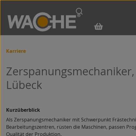
m Hauptinhalt springen
Zur Suche springen
Zur Hauptnavigation springen
Karriere
Zerspanungsmechaniker, F
Lübeck
Kurzüberblick
Als Zerspanungsmechaniker mit Schwerpunkt Frästechnik
Bearbeitungszentren, rüsten die Maschinen, passen Pr
Qualität der Produktion.