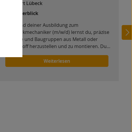
Standort Lübeck
Kurzüberblick
Während deiner Ausbildung zum
Feinwerkmechaniker (m/w/d) lernst du, präzise
Bauteile und Baugruppen aus Metall oder
Kunststoff herzustellen und zu montieren. Du
arbeitest mit modernen Maschinen und
Werkzeugen und wirst Schritt für Schritt an die
Weiterlesen
Anforderungen eines vielseitigen technischen
Berufs herangeführt.