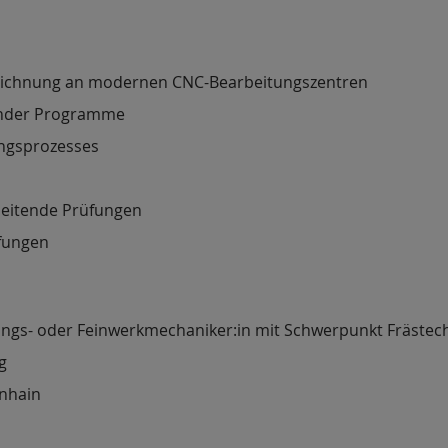
Zeichnung an modernen CNC-Bearbeitungszentren
ender Programme
ngsprozesses
gleitende Prüfungen
üfungen
ungs- oder Feinwerkmechaniker:in mit Schwerpunkt Frästec
g
enhain