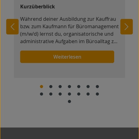
Kurzüberblick
Während deiner Ausbildung zur Kauffrau
bzw. zum Kaufmann für Büromanagement
(m/w/d) lernst du, organisatorische und
administrative Aufgaben im Büroalltag zu
übernehmen. Du unterstützt
verschiedene Bereiche des
Weiterlesen
Unternehmens und erhältst Einblicke in
die Abläufe einer modernen Verwaltung.
r