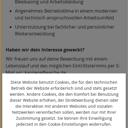
Bikeleasing und Arbeitskleidung
Angenehmes Betriebsklima in einem modernen
und technisch anspruchsvollen Arbeitsumfeld
Unterstützung bei fachlicher und persönlicher
Weiterentwicklung
Haben wir dein Interesse geweckt?
Wir freuen uns auf deine Bewerbung mit einem
Lebenslauf und des möglichen Eintrittstermins per E-
Mail an::
karriere@wache.de
.
Für Rückfragen stehen wir dir jederzeit gern zur
Diese Website benutzt Cookies, die für den technischen
Betrieb der Website erforderlich sind und stets gesetzt
Verfügung.
werden. Andere Cookies, die den Komfort bei Benutzung
Als familiengeführtes Unternehmen legen wir Wert
dieser Website erhöhen, der Direktwerbung dienen oder
auf ein respektvolles Miteinander. Wir freuen uns
die Interaktion mit anderen Websites und sozialen
über Bewerbungen aller Menschen.
Netzwerken vereinfachen sollen, werden nur mit Ihrer
Zustimmung gesetzt. Sie können Ihre Einwilligung
Entscheidend sind für uns Persönlichkeit,
jederzeit in den Cookie-Einstellungen widerrufen.
Qualifikation und Motivation.